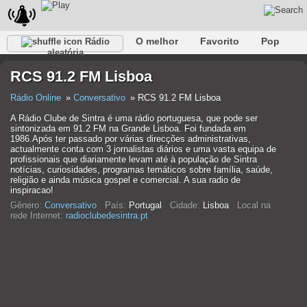
O melhor
Favorito
Pop
Rádio
aleatória
Clube
Rocha
Retro
relaxar
Conversativo
RCS 91.2 FM Lisboa
Rap
Falk
Jazz
Bebê
Clássico
Rádio Online
Conversativo
RCS 91.2 FM Lisboa
A Rádio Clube de Sintra é uma rádio portuguesa, que pode ser
sintonizada em 91.2 FM na Grande Lisboa. Foi fundada em
1986.Após ter passado por várias direcções administrativas,
actualmente conta com 3 jornalistas diários e uma vasta equipa de
profissionais que diariamente levam até à população de Sintra
notícias, curiosidades, programas temáticos sobre família, saúde,
religião e ainda música gospel e comercial. A sua radio de
inspiracao!
Gênero:
Conversativo
País:
Portugal
Cidade:
Lisboa
Local na
rede Internet:
radioclubedesintra.pt