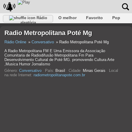
O melhor
Favorito
Pop
Rádio
aleatória
Clube
Rocha
Retro
relaxar
Conversativo
Radio Metropolitana Poté Mg
Rap
Falk
Jazz
Bebê
Clássico
Rádio Online
Conversativo
Radio Metropolitana Poté Mg
A Radio Metropolitana FM E Uma Emissora da Associação
Comunitaria de Radiodifusão Metropolitana Fm Para
Desenvolvimento Cultural de Poté MG. promovendo Cultura Arte
,Musica Humor Jornalismo
Gênero:
Conversativo
País:
Brasil
Cidade:
Minas Gerais
Local
na rede Internet:
radiometropolitanapote.com.br