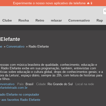
Experimente o nosso novo aplicativo de telefone 🔥📱
Clube
Rocha
Retro
relaxar
Conversativo
Rap
Elefante
ne
Conversativo
Radio Elefante
essoas com música brasileira de qualidade, conhecimento, educação e
. A Rádio Elefante exibe em sua programação, também, entrevistas com
tícias sobre educação e cultura global, drops de conhecimentos gerais; e a
ora da Leitura’, espaço diário, sempre às 20h, com leitura de histórias para
e filhos.
nversativo
País:
Brasil
Cidade:
Rio Grande do Sul
Local na rede
efanteletrado.com.br
adio Elefante no computador
r aos favoritos Radio Elefante