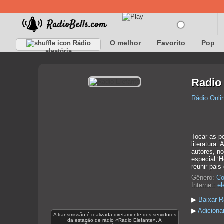
O melhor
Favorito
Pop
Rádio
aleatória
Radio 
Rádio Onli
Tocar as p
literatura
autores, no
especial ‘H
reunir pais 
Gênero:
Co
Internet:
el
▶
Baixar R
▶
Adiciona
A transmissão é realizada diretamente dos servidores
da estação de rádio «Radio Elefante». A