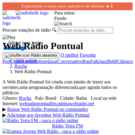
Experimente o nosso novo aplicativo de telefone 🔥📱
Para entrar
Fundo
Procure estações de rádio
🔍
← Clique para jogar
Web Rádio Pontual
O melhor
Favorito
Rádio aleatória
rádio online
Pop
Clube
Rocha
Retro
relaxar
Conversativo
Rap
Falk
Jazz
Bebê
Clássico
Rocha
Web Rádio Pontual
A Web Rádio Pontual foi criada com intuito de trazer aos
ouvintes,uma programação diferenciada,que agrada todos os
públicos.
Gênero:
Rocha
País:
Brasil
Cidade:
Bahia
Local na rede
Internet:
webradiopontualfm.minhawebradio.net
▶
Baixar Web Rádio Pontual no computador
▶
Adicionar aos favoritos Web Rádio Pontual
Rádio Terra FM