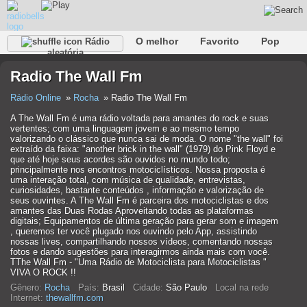
O melhor
Favorito
Pop
Rádio
aleatória
Clube
Rocha
Retro
relaxar
Conversativo
Radio The Wall Fm
Rap
Falk
Jazz
Bebê
Clássico
Rádio Online
Rocha
Radio The Wall Fm
A The Wall Fm é uma rádio voltada para amantes do rock e suas
vertentes; com uma linguagem jovem e ao mesmo tempo
valorizando o clássico que nunca sai de moda. O nome "the wall" foi
extraído da faixa: "another brick in the wall" (1979) do Pink Floyd e
que até hoje seus acordes são ouvidos no mundo todo;
principalmente nos encontros motociclísticos. Nossa proposta é
uma interação total, com música de qualidade, entrevistas,
curiosidades, bastante conteúdos , informação e valorização de
seus ouvintes. A The Wall Fm é parceira dos motociclistas e dos
amantes das Duas Rodas Aproveitando todas as plataformas
digitais; Equipamentos de última geração para gerar som e imagem
, queremos ter você plugado nos ouvindo pelo App, assistindo
nossas lives, compartilhando nossos vídeos, comentando nossas
fotos e dando sugestões para interagirmos ainda mais com você.
TThe Wall Fm - "Uma Rádio de Motociclista para Motociclistas "
VIVA O ROCK !!
Gênero:
Rocha
País:
Brasil
Cidade:
São Paulo
Local na rede
Internet:
thewallfm.com