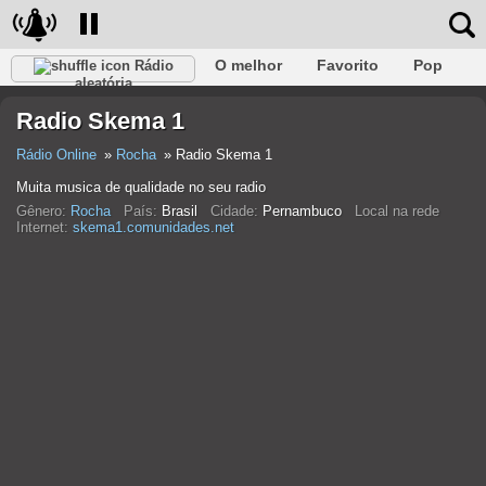
O melhor
Favorito
Pop
Rádio
aleatória
Clube
Rocha
Retro
relaxar
Conversativo
Radio Skema 1
Rap
Falk
Jazz
Bebê
Clássico
Rádio Online
Rocha
Radio Skema 1
Muita musica de qualidade no seu radio
Gênero:
Rocha
País:
Brasil
Cidade:
Pernambuco
Local na rede
Internet:
skema1.comunidades.net