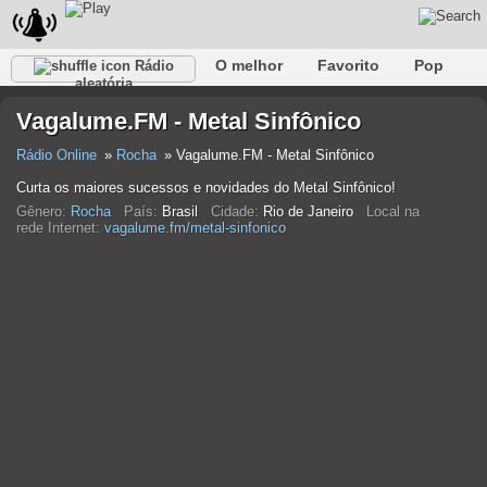
O melhor
Favorito
Pop
Rádio
aleatória
Clube
Rocha
Retro
relaxar
Conversativo
Vagalume.FM - Metal Sinfônico
Rap
Falk
Jazz
Bebê
Clássico
Rádio Online
Rocha
Vagalume.FM - Metal Sinfônico
Curta os maiores sucessos e novidades do Metal Sinfônico!
Gênero:
Rocha
País:
Brasil
Cidade:
Rio de Janeiro
Local na
rede Internet:
vagalume.fm/metal-sinfonico