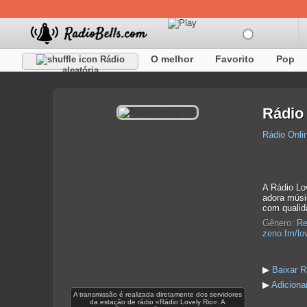
O melhor
Favorito
Pop
Rádio
aleatória
Rádio
Rádio Onli
A Rádio Lov
adora músi
com qualid
Gênero:
Re
zeno.fm/lov
▶
Baixar R
▶
Adiciona
A transmissão é realizada diretamente dos servidores
da estação de rádio «Rádio Lovely Rio». A