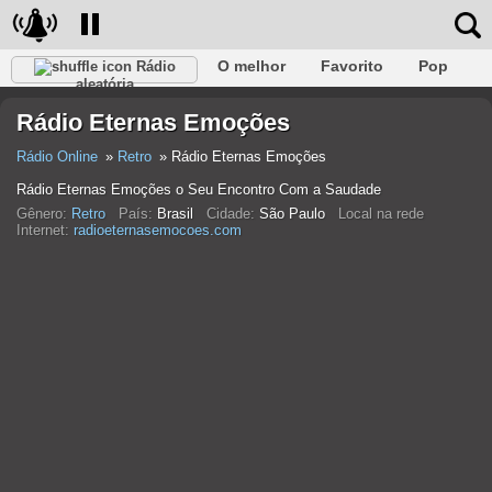
O melhor
Favorito
Pop
Rádio
aleatória
Clube
Rocha
Retro
relaxar
Conversativo
Rádio Eternas Emoções
Rap
Falk
Jazz
Bebê
Clássico
Rádio Online
Retro
Rádio Eternas Emoções
Rádio Eternas Emoções o Seu Encontro Com a Saudade
Gênero:
Retro
País:
Brasil
Cidade:
São Paulo
Local na rede
Internet:
radioeternasemocoes.com