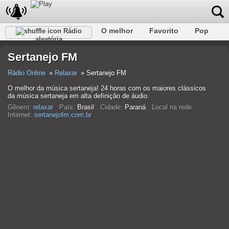
O melhor
Favorito
Pop
Rádio
aleatória
Clube
Rocha
Retro
relaxar
Conversativo
Sertanejo FM
Rap
Falk
Jazz
Bebê
Clássico
Rádio Online
Relaxar
Sertanejo FM
O melhor da música sertaneja! 24 horas com os maiores clássicos
da música sertaneja em alta definição de áudio.
Gênero:
relaxar
País:
Brasil
Cidade:
Paraná
Local na rede
Internet:
sertanejofm.com.br