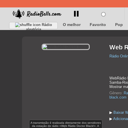
O melhor
Favorito
Pop
Rádio
aleatória
Web R
Rádio Onli
WebRádio D
Samba-Rock,
Mostrar ma
Gênero:
Ra
black.com
▶
Baixar W
▶
Adiciona
A transmissão é realizada diretamente dos servidores
da estação de rádio «Web Rádio Doctor Black!». A