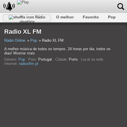
O melhor
Favorito
Pop
Rádio
aleatória
Clube
Rocha
Retro
relaxar
Conversativo
Radio XL FM
Rap
Falk
Jazz
Bebê
Clássico
Rádio Online
Pop
Radio XL FM
A melhor música de todos os tempos. 24 horas por dia, todos os
dias! Mostrar mais
Gênero:
Pop
País:
Portugal
Cidade:
Porto
Local na rede
Internet:
radioxlfm.pt