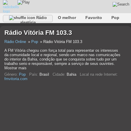
O melhor
Favorito
Pop
Rádio
aleatória
Clube
Rocha
Retro
relaxar
Conversativo
Rádio Vitória FM 103.3
Rap
Falk
Jazz
Bebê
Clássico
Rádio Online
Pop
Rádio Vitória FM 103.3
A FM Vitória chegou com força total para representar os interesses
da comunidade local e regional, sendo um marco nas comunicações
do interior da Bahia, condição que se conquista sobre tudo por um
trabalho serio e responsável, sempre a serviço de seus ouvintes.
Mostrar mais
Gênero:
Pop
País:
Brasil
Cidade:
Bahia
Local na rede Internet:
fmvitoria.com