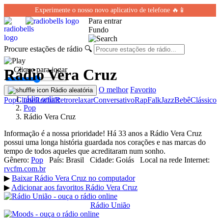
Experimente o nosso novo aplicativo de telefone 🔥📱
Para entrar
Fundo
Procure estações de rádio
🔍
← Clique para jogar
Rádio Vera Cruz
O melhor
Favorito
Rádio aleatória
rádio online
Pop
Clube
Rocha
Retro
relaxar
Conversativo
Rap
Falk
Jazz
Bebê
Clássico
Pop
Rádio Vera Cruz
Informação é a nossa prioridade! Há 33 anos a Rádio Vera Cruz
possui uma longa história guardada nos corações e nas marcas do
tempo de todos aqueles que acreditaram num sonho.
Gênero:
Pop
País:
Brasil
Cidade:
Goiás
Local na rede Internet:
rvcfm.com.br
▶
Baixar Rádio Vera Cruz no computador
▶
Adicionar aos favoritos Rádio Vera Cruz
Rádio União