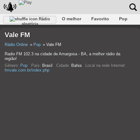
O melhor
Favorito
Pop
Rádio
aleatória
Clube
Rocha
Retro
relaxar
Conversativo
Vale FM
Rap
Falk
Jazz
Bebê
Clássico
Rádio Online
Pop
Vale FM
Radio FM 102.3 na cidade de Amargosa - BA, a melhor rádio da
região!
Gênero:
Pop
País:
Brasil
Cidade:
Bahia
Local na rede Internet:
fmvale.com.br/index.php