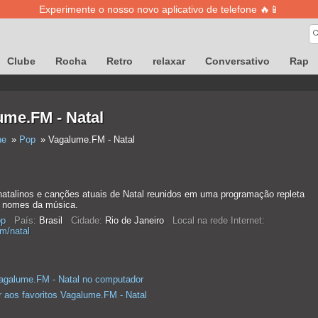
Experimente o nosso novo aplicativo de telefone 🔥📱
Clube
Rocha
Retro
relaxar
Conversativo
Rap
ume.FM - Natal
ne
Pop
Vagalume.FM - Natal
natalinos e canções atuais de Natal reunidos em uma programação repleta
 nomes da música.
p
País:
Brasil
Cidade:
Rio de Janeiro
Local na rede Internet:
m/natal
agalume.FM - Natal no computador
r aos favoritos Vagalume.FM - Natal