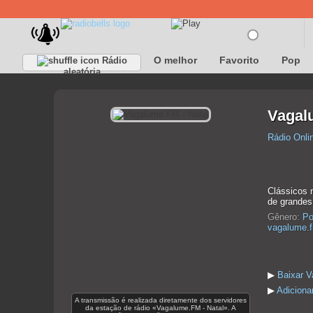
O melhor
Favorito
Pop
Rádio
aleatória
Vagal
Rádio Onli
Clássicos 
de grandes
Gênero:
Po
vagalume.f
▶
Baixar V
▶
Adiciona
A transmissão é realizada diretamente dos servidores
da estação de rádio «Vagalume.FM - Natal». A