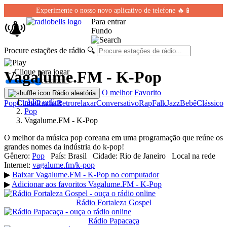
Experimente o nosso novo aplicativo de telefone 🔥📱
Para entrar
Fundo
Procure estações de rádio
🔍
← Clique para jogar
Vagalume.FM - K-Pop
O melhor
Favorito
Rádio aleatória
rádio online
Pop
Clube
Rocha
Retro
relaxar
Conversativo
Rap
Falk
Jazz
Bebê
Clássico
Pop
Vagalume.FM - K-Pop
O melhor da música pop coreana em uma programação que reúne os
grandes nomes da indústria do k-pop!
Gênero:
Pop
País:
Brasil
Cidade:
Rio de Janeiro
Local na rede
Internet:
vagalume.fm/k-pop
▶
Baixar Vagalume.FM - K-Pop no computador
▶
Adicionar aos favoritos Vagalume.FM - K-Pop
Rádio Fortaleza Gospel
Rádio Papacaça