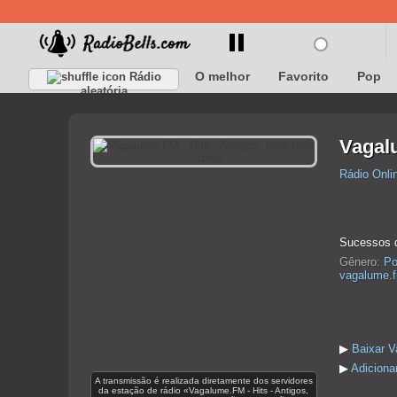
O melhor
Favorito
Pop
Rádio
aleatória
Vagalu
Rádio Onli
Sucessos d
Gênero:
Po
vagalume.f
▶
Baixar V
▶
Adiciona
A transmissão é realizada diretamente dos servidores
da estação de rádio «Vagalume.FM - Hits - Antigos,