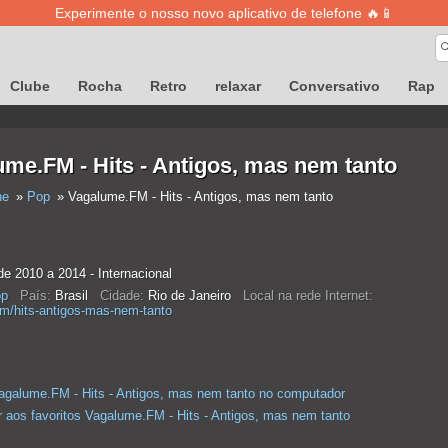
Experimente o nosso novo aplicativo de telefone 🔥📱
Clube
Rocha
Retro
relaxar
Conversativo
Rap
me.FM - Hits - Antigos, mas nem tanto
ne
Pop
Vagalume.FM - Hits - Antigos, mas nem tanto
e 2010 a 2014 - Internacional
p
País:
Brasil
Cidade:
Rio de Janeiro
Local na rede Internet:
m/hits-antigos-mas-nem-tanto
agalume.FM - Hits - Antigos, mas nem tanto no computador
r aos favoritos Vagalume.FM - Hits - Antigos, mas nem tanto