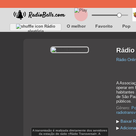
O melhor
Favorito
Pop
Rádio
aleatória
Rádio
Rádio Onli
A Associaç
operar em 
habitantes 
de São Pau
públicos.
Gênero:
Po
radiotrans
▶
Baixar R
▶
Adiciona
A transmissão é realizada diretamente dos servidores
da estação de rádio «Rádio Transversal». A