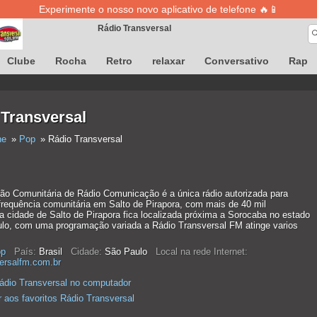
Experimente o nosso novo aplicativo de telefone 🔥📱
Rádio Transversal
A definição de músicas está temporariamente indisponível
Clube
Rocha
Retro
relaxar
Conversativo
Rap
 Transversal
ne
Pop
Rádio Transversal
ão Comunitária de Rádio Comunicação é a única rádio autorizada para
frequência comunitária em Salto de Pirapora, com mais de 40 mil
a cidade de Salto de Pirapora fica localizada próxima a Sorocaba no estado
lo, com uma programação variada a Rádio Transversal FM atinge varios
p
País:
Brasil
Cidade:
São Paulo
Local na rede Internet:
versalfm.com.br
ádio Transversal no computador
r aos favoritos Rádio Transversal