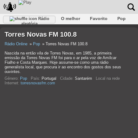
O melhor
Favorito
Pop
Rádio
aleatória
Clube
Rocha
Retro
relaxar
Conversativo
Torres Novas FM 100.8
Rap
Falk
Jazz
Bebê
Clássico
Rádio Online
Pop
Torres Novas FM 100.8
Nascida na então vila de Torres Novas, em 1985, a primeira
emissão da Torres Novas FM foi para o ar pela voz de Amílcar
Fialho e Costa Marques. Hoje assume-se como uma rádio
generalista local, que procura ir ao encontro dos gostos dos seus
ouvintes.
Gênero:
Pop
País:
Portugal
Cidade:
Santarém
Local na rede
Internet:
torresnovasfm.com