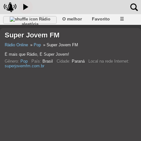
O melhor
Favorito
☰
Rádio
aleatória
Super Jovem FM
Rádio Online
Pop
Super Jovem FM
É mais que Rádio, É Super Jovem!
Gênero:
Pop
País:
Brasil
Cidade:
Paraná
Local na rede Internet:
superjovemfm.com.br