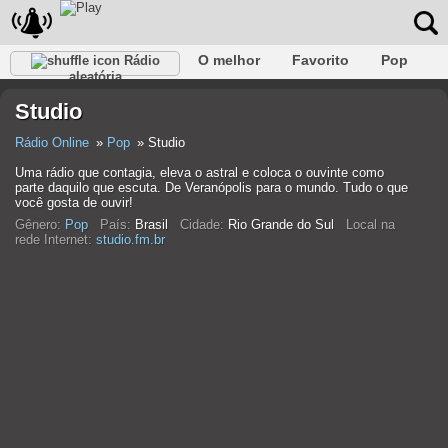
O melhor
Favorito
Pop
Rádio
aleatória
Clube
Rocha
Retro
relaxar
Conversativo
Studio
Rap
Falk
Jazz
Bebê
Clássico
Rádio Online
Pop
Studio
Uma rádio que contagia, eleva o astral e coloca o ouvinte como
parte daquilo que escuta. De Veranópolis para o mundo. Tudo o que
você gosta de ouvir!
Gênero:
Pop
País:
Brasil
Cidade:
Rio Grande do Sul
Local na
rede Internet:
studio.fm.br