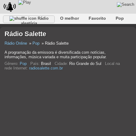
O melhor
Favorito
Pop
Rádio
aleatória
Clube
Rocha
Retro
relaxar
Conversativo
Rádio Salette
Rap
Falk
Jazz
Bebê
Clássico
Rádio Online
Pop
Rádio Salette
A programação da emissora é diversificada com notícias,
informações, música variada e muita participação popular.
Gênero:
Pop
País:
Brasil
Cidade:
Rio Grande do Sul
Local na
rede Internet:
radiosalette.com.br