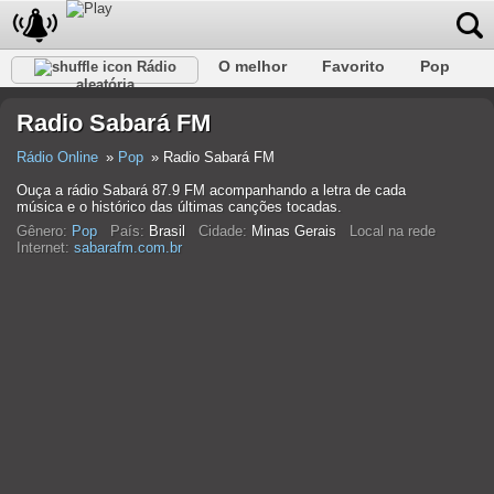
O melhor
Favorito
Pop
Rádio
aleatória
Clube
Rocha
Retro
relaxar
Conversativo
Radio Sabará FM
Rap
Falk
Jazz
Bebê
Clássico
Rádio Online
Pop
Radio Sabará FM
Ouça a rádio Sabará 87.9 FM acompanhando a letra de cada
música e o histórico das últimas canções tocadas.
Gênero:
Pop
País:
Brasil
Cidade:
Minas Gerais
Local na rede
Internet:
sabarafm.com.br