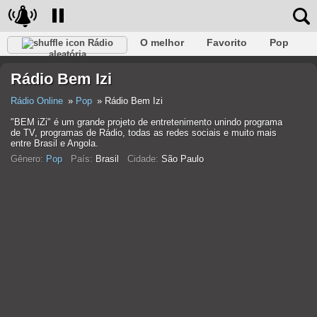
O melhor
Favorito
Pop
Rádio
aleatória
Clube
Rocha
Retro
relaxar
Conversativo
Rádio Bem Izi
Rap
Falk
Jazz
Bebê
Clássico
Rádio Online
Pop
Rádio Bem Izi
"BEM iZi" é um grande projeto de entretenimento unindo programa
de TV, programas de Rádio, todas as redes sociais e muito mais
entre Brasil e Angola.
Gênero:
Pop
País:
Brasil
Cidade:
São Paulo