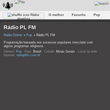
O melhor
Favorito
Pop
Rádio
aleatória
Clube
Rocha
Retro
relaxar
Conversativo
Rádio PL FM
Rap
Falk
Jazz
Bebê
Clássico
Rádio Online
Pop
Rádio PL FM
Programação baseada nos sucessos populares mesclado com
alguns programas religiosos.
Gênero:
Pop
País:
Brasil
Cidade:
Minas Gerais
Local na rede
Internet:
radioplfm.com.br