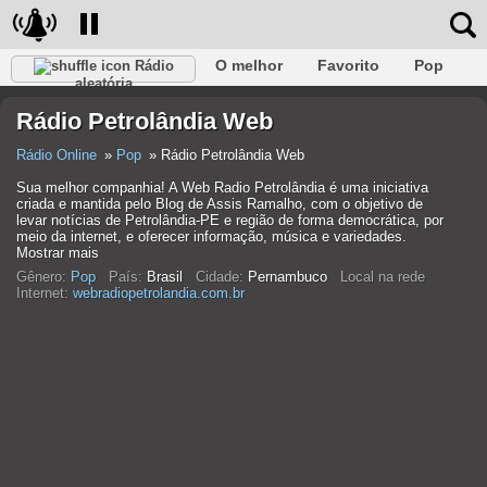
O melhor
Favorito
Pop
Rádio
aleatória
Clube
Rocha
Retro
relaxar
Conversativo
Rádio Petrolândia Web
Rap
Falk
Jazz
Bebê
Clássico
Rádio Online
Pop
Rádio Petrolândia Web
Sua melhor companhia! A Web Radio Petrolândia é uma iniciativa
criada e mantida pelo Blog de Assis Ramalho, com o objetivo de
levar notícias de Petrolândia-PE e região de forma democrática, por
meio da internet, e oferecer informação, música e variedades.
Mostrar mais
Gênero:
Pop
País:
Brasil
Cidade:
Pernambuco
Local na rede
Internet:
webradiopetrolandia.com.br