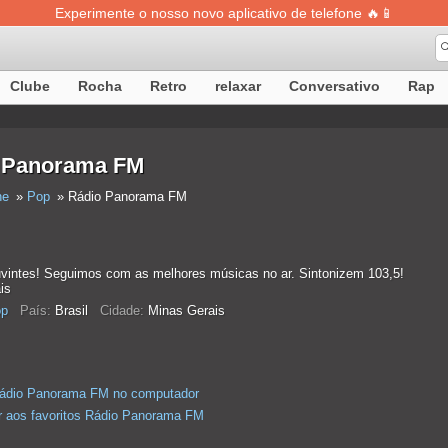
Experimente o nosso novo aplicativo de telefone 🔥📱
Clube
Rocha
Retro
relaxar
Conversativo
Rap
 Panorama FM
ne
Pop
Rádio Panorama FM
vintes! Seguimos com as melhores músicas no ar. Sintonizem 103,5!
is
p
País:
Brasil
Cidade:
Minas Gerais
Rádio Panorama FM no computador
r aos favoritos Rádio Panorama FM