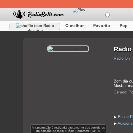
O melhor
Favorito
Pop
Rádio
aleatória
Rádio
Rádio Onli
Bom dia ou
Mostrar ma
Gênero:
Po
▶
Baixar 
▶
Adiciona
A transmissão é realizada diretamente dos servidores
da estação de rádio «Rádio Panorama FM». A