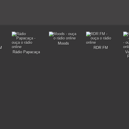
Moods
FM
RDR FM
Rádio Papacaça
V