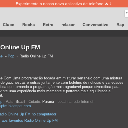
Experimente o nosso novo aplicativo de telefone 🔥📱
Clube
Rocha
Retro
relaxar
Conversativo
Rap
 Online Up FM
ne
Pop
Radio Online Up FM
ne Com Uma programação focada em misturar sertanejo com uma mistura
l de gauchescas e outras juntamente com boletins de noticias e variedades
ifica que tornando a programação mais agradavel porque diversifica para
vinte uma experiência mais marcante e portanto mais equilibrada e
l.
p
País:
Brasil
Cidade:
Paraná
Local na rede Internet:
eupfm.blogspot.com
adio Online Up FM no computador
r aos favoritos Radio Online Up FM