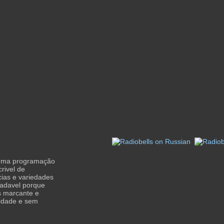
 Uma programação
rivel de
cias e variedades
radavel porque
is marcante e
lidade e sem