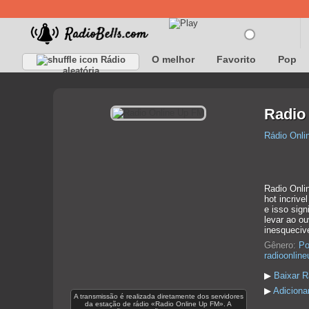
O melhor
Favorito
Pop
Rádio
aleatória
Radio
Rádio Onli
Radio Onli
hot incrive
e isso sign
levar ao ou
inesquecive
Gênero:
Po
radioonlin
▶
Baixar R
▶
Adiciona
A transmissão é realizada diretamente dos servidores
da estação de rádio «Radio Online Up FM». A