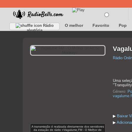
O melhor
Favorito
Pop
Rádio
aleatória
Vagal
Rádio Onli
Uma seleçã
"Tranquilit
Gênero:
Po
vagalume.f
▶
Baixar V
▶
Adiciona
A transmissão é realizada diretamente dos servidores
da estação de rádio «Vagalume.FM - O Melhor de