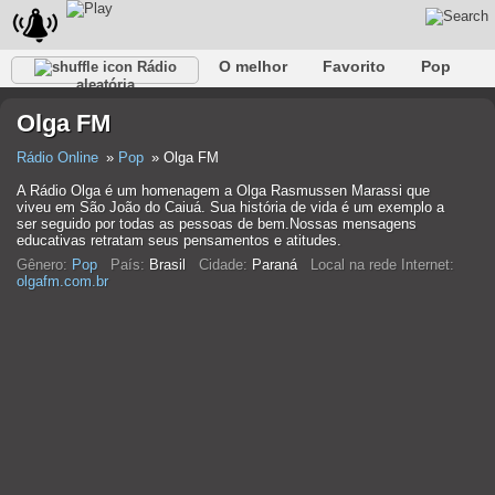
O melhor
Favorito
Pop
Rádio
aleatória
Clube
Rocha
Retro
relaxar
Conversativo
Olga FM
Rap
Falk
Jazz
Bebê
Clássico
Rádio Online
Pop
Olga FM
A Rádio Olga é um homenagem a Olga Rasmussen Marassi que
viveu em São João do Caiuá. Sua história de vida é um exemplo a
ser seguido por todas as pessoas de bem.Nossas mensagens
educativas retratam seus pensamentos e atitudes.
Gênero:
Pop
País:
Brasil
Cidade:
Paraná
Local na rede Internet:
olgafm.com.br