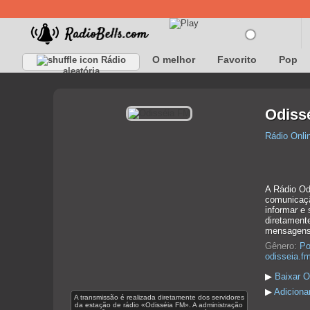
O melhor
Favorito
Pop
Rádio
aleatória
Odiss
Rádio Onli
A Rádio Od
comunicaçã
informar e
diretament
mensagens 
Gênero:
Po
odisseia.fm
▶
Baixar O
▶
Adiciona
A transmissão é realizada diretamente dos servidores
da estação de rádio «Odisséia FM». A administração