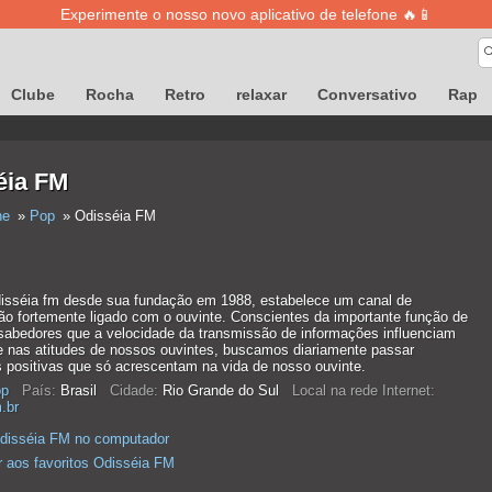
Experimente o nosso novo aplicativo de telefone 🔥📱
Clube
Rocha
Retro
relaxar
Conversativo
Rap
éia FM
ne
Pop
Odisséia FM
isséia fm desde sua fundação em 1988, estabelece um canal de
o fortemente ligado com o ouvinte. Conscientes da importante função de
 sabedores que a velocidade da transmissão de informações influenciam
e nas atitudes de nossos ouvintes, buscamos diariamente passar
positivas que só acrescentam na vida de nosso ouvinte.
p
País:
Brasil
Cidade:
Rio Grande do Sul
Local na rede Internet:
.br
disséia FM no computador
r aos favoritos Odisséia FM