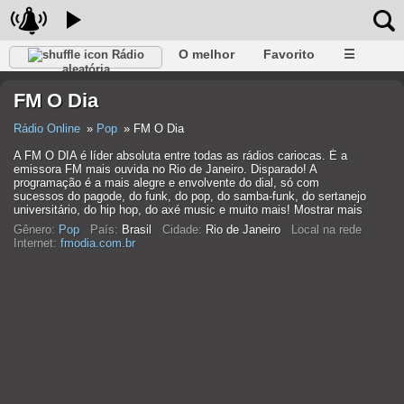
O melhor
Favorito
☰
Rádio
aleatória
FM O Dia
Rádio Online
Pop
FM O Dia
A FM O DIA é líder absoluta entre todas as rádios cariocas. É a
emissora FM mais ouvida no Rio de Janeiro. Disparado! A
programação é a mais alegre e envolvente do dial, só com
sucessos do pagode, do funk, do pop, do samba-funk, do sertanejo
universitário, do hip hop, do axé music e muito mais! Mostrar mais
Gênero:
Pop
País:
Brasil
Cidade:
Rio de Janeiro
Local na rede
Internet:
fmodia.com.br