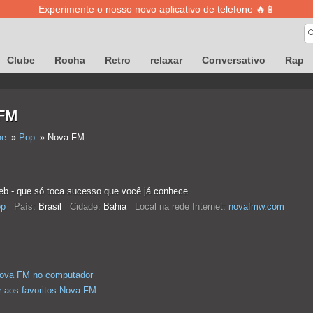
Experimente o nosso novo aplicativo de telefone 🔥📱
Clube
Rocha
Retro
relaxar
Conversativo
Rap
FM
ne
Pop
Nova FM
web - que só toca sucesso que você já conhece
p
País:
Brasil
Cidade:
Bahia
Local na rede Internet:
novafmw.com
Nova FM no computador
r aos favoritos Nova FM