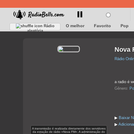
O melhor
Favorito
Pop
Rádio
aleatória
Nova 
Rádio Onli
a radio é 
Gênero:
Po
▶
Baixar 
▶
Adiciona
A transmissão é realizada diretamente dos servidores
da estação de rádio «Nova FM». A administração do