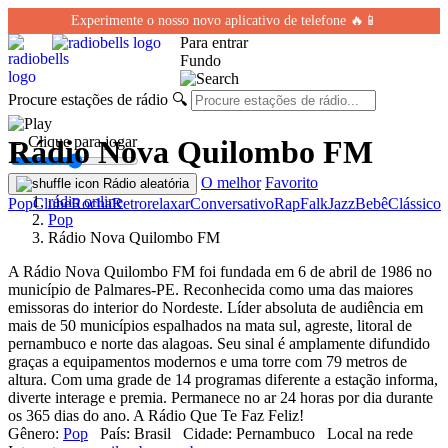
Experimente o nosso novo aplicativo de telefone 🔥📱
Para entrar
Fundo
Procure estações de rádio
🔍
← Clique para jogar
Rádio Nova Quilombo FM
O melhor
Favorito
Rádio aleatória
rádio online
Pop
Clube
Rocha
Retro
relaxar
Conversativo
Rap
Falk
Jazz
Bebê
Clássico
Pop
Rádio Nova Quilombo FM
A Rádio Nova Quilombo FM foi fundada em 6 de abril de 1986 no
município de Palmares-PE. Reconhecida como uma das maiores
emissoras do interior do Nordeste. Líder absoluta de audiência em
mais de 50 municípios espalhados na mata sul, agreste, litoral de
pernambuco e norte das alagoas. Seu sinal é amplamente difundido
graças a equipamentos modernos e uma torre com 79 metros de
altura. Com uma grade de 14 programas diferente a estação informa,
diverte interage e premia. Permanece no ar 24 horas por dia durante
os 365 dias do ano. A Rádio Que Te Faz Feliz!
Gênero:
Pop
País:
Brasil
Cidade:
Pernambuco
Local na rede