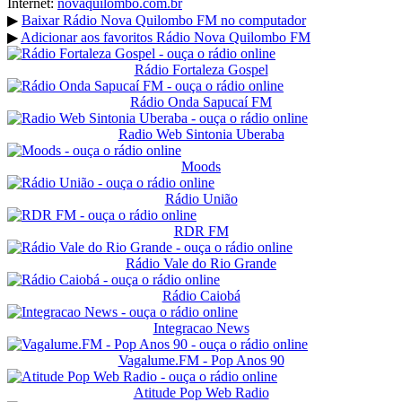
Internet:
novaquilombo.com.br
▶
Baixar Rádio Nova Quilombo FM no computador
▶
Adicionar aos favoritos Rádio Nova Quilombo FM
Rádio Fortaleza Gospel
Rádio Onda Sapucaí FM
Radio Web Sintonia Uberaba
Moods
Rádio União
RDR FM
Rádio Vale do Rio Grande
Rádio Caiobá
Integracao News
Vagalume.FM - Pop Anos 90
Atitude Pop Web Radio