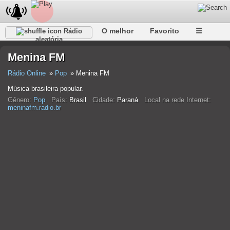
O melhor
Favorito
☰
Rádio
aleatória
Menina FM
Rádio Online
Pop
Menina FM
Música brasileira popular.
Gênero:
Pop
País:
Brasil
Cidade:
Paraná
Local na rede Internet:
meninafm.radio.br