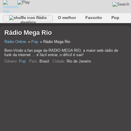
O melhor
Favorito
Pop
Rádio
aleatória
Clube
Rocha
Retro
relaxar
Conversativo
Rádio Mega Rio
Rap
Falk
Jazz
Bebê
Clássico
Rádio Online
Pop
Rádio Mega Rio
Bem-Vindo a fan page da RÁDIO MEGA RIO, a maior web rádio de
funk da internet ... é fácil entrar, o difícil é sair!
Gênero:
Pop
País:
Brasil
Cidade:
Rio de Janeiro