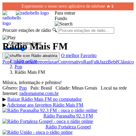
Experimente o nosso novo aplicativo de telefone 🔥📱
Para entrar
Fundo
Procure estações de rádio
🔍
← Clique para jogar
Rádio Mais FM
O melhor
Favorito
Rádio aleatória
rádio online
Pop
Clube
Rocha
Retro
relaxar
Conversativo
Rap
Falk
Jazz
Bebê
Clássico
Pop
Rádio Mais FM
Música, informação e prêmios!
Gênero:
Pop
País:
Brasil
Cidade:
Minas Gerais
Local na rede
Internet:
radiomaismg.com.br
▶
Baixar Rádio Mais FM no computador
▶
Adicionar aos favoritos Rádio Mais FM
Rádio Paranaíba 92.3 FM
Rádio Fortaleza Gospel