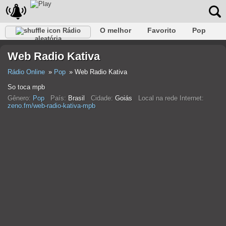
O melhor
Favorito
Pop
Rádio
aleatória
Clube
Rocha
Retro
relaxar
Conversativo
Web Radio Kativa
Rap
Falk
Jazz
Bebê
Clássico
Rádio Online
Pop
Web Radio Kativa
So toca mpb
Gênero:
Pop
País:
Brasil
Cidade:
Goiás
Local na rede Internet:
zeno.fm/web-radio-kativa-mpb