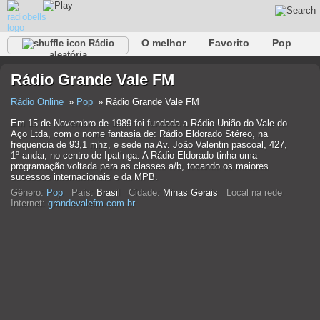
O melhor
Favorito
Pop
Rádio
aleatória
Clube
Rocha
Retro
relaxar
Conversativo
Rádio Grande Vale FM
Rap
Falk
Jazz
Bebê
Clássico
Rádio Online
Pop
Rádio Grande Vale FM
Em 15 de Novembro de 1989 foi fundada a Rádio União do Vale do
Aço Ltda, com o nome fantasia de: Rádio Eldorado Stéreo, na
frequencia de 93,1 mhz, e sede na Av. João Valentin pascoal, 427,
1º andar, no centro de Ipatinga. A Rádio Eldorado tinha uma
programação voltada para as classes a/b, tocando os maiores
sucessos internacionais e da MPB.
Gênero:
Pop
País:
Brasil
Cidade:
Minas Gerais
Local na rede
Internet:
grandevalefm.com.br