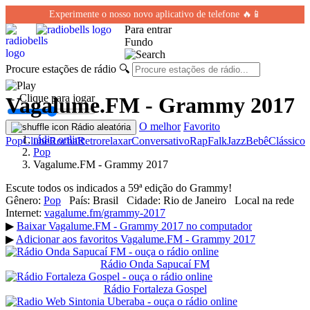
Experimente o nosso novo aplicativo de telefone 🔥📱
Para entrar
Fundo
Procure estações de rádio
🔍
← Clique para jogar
Vagalume.FM - Grammy 2017
O melhor
Favorito
Rádio aleatória
rádio online
Pop
Clube
Rocha
Retro
relaxar
Conversativo
Rap
Falk
Jazz
Bebê
Clássico
Pop
Vagalume.FM - Grammy 2017
Escute todos os indicados a 59ª edição do Grammy!
Gênero:
Pop
País:
Brasil
Cidade:
Rio de Janeiro
Local na rede
Internet:
vagalume.fm/grammy-2017
▶
Baixar Vagalume.FM - Grammy 2017 no computador
▶
Adicionar aos favoritos Vagalume.FM - Grammy 2017
Rádio Onda Sapucaí FM
Rádio Fortaleza Gospel