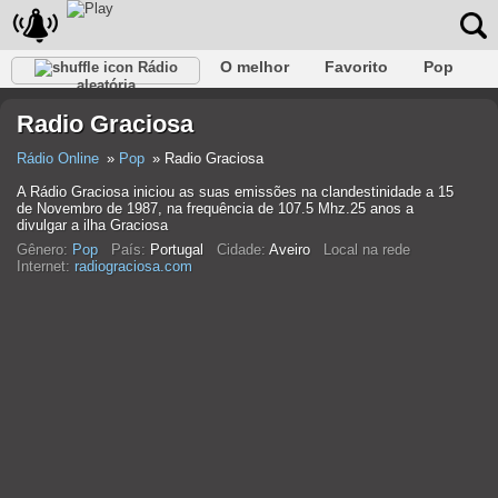
O melhor
Favorito
Pop
Rádio
aleatória
Clube
Rocha
Retro
relaxar
Conversativo
Radio Graciosa
Rap
Falk
Jazz
Bebê
Clássico
Rádio Online
Pop
Radio Graciosa
A Rádio Graciosa iniciou as suas emissões na clandestinidade a 15
de Novembro de 1987, na frequência de 107.5 Mhz.25 anos a
divulgar a ilha Graciosa
Gênero:
Pop
País:
Portugal
Cidade:
Aveiro
Local na rede
Internet:
radiograciosa.com