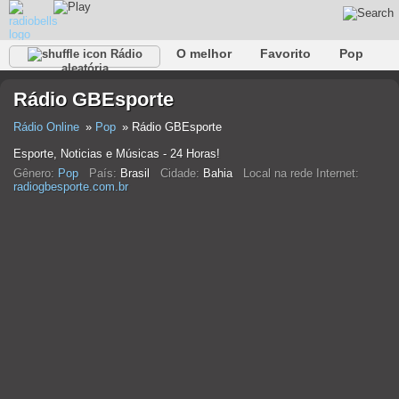
O melhor
Favorito
Pop
Rádio
aleatória
Clube
Rocha
Retro
relaxar
Conversativo
Rádio GBEsporte
Rap
Falk
Jazz
Bebê
Clássico
Rádio Online
Pop
Rádio GBEsporte
Esporte, Noticias e Músicas - 24 Horas!
Gênero:
Pop
País:
Brasil
Cidade:
Bahia
Local na rede Internet:
radiogbesporte.com.br