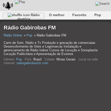
O melhor
Favorito
Pop
Rádio
aleatória
Clube
Rocha
Retro
relaxar
Conversativo
Rádio Gabirobas FM
Rap
Falk
Jazz
Bebê
Clássico
Rádio Online
Pop
Rádio Gabirobas FM
Carro de Som, Rádio e Tv Produção e gravação de comerciaias
Desenvolvimento de Sites e Logomarcas Instalação e
gerenciamento de Rádio Indoor Cursos de Locução e Sonoplastia
Locução Publicitária e Apresentação de Eventos
Gênero:
Pop
País:
Brasil
Cidade:
Minas Gerais
Local na rede
Internet:
radiogabirobasfm.com