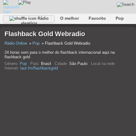
O melhor
Favorito
Pop
Rádio
aleatória
Clube
Rocha
Retro
relaxar
Conversativo
Flashback Gold Webradio
Rap
Falk
Jazz
Bebê
Clássico
Rádio Online
Pop
Flashback Gold Webradio
24 horas sem para o melhor do flashback internacional aqui na
flashback gold
Gênero:
Pop
País:
Brasil
Cidade:
São Paulo
Local na rede
Internet:
laut.fm/flashbackgold