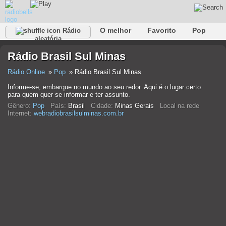
O melhor
Favorito
Pop
Rádio
aleatória
Clube
Rocha
Retro
relaxar
Conversativo
Rádio Brasil Sul Minas
Rap
Falk
Jazz
Bebê
Clássico
Rádio Online
Pop
Rádio Brasil Sul Minas
Informe-se, embarque no mundo ao seu redor. Aqui é o lugar certo
para quem quer se informar e ter assunto.
Gênero:
Pop
País:
Brasil
Cidade:
Minas Gerais
Local na rede
Internet:
webradiobrasilsulminas.com.br