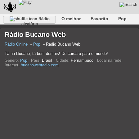
O melhor
Favorito
Pop
Rádio
aleatória
Clube
Rocha
Retro
relaxar
Conversativo
Rádio Bucano Web
Rap
Falk
Jazz
Bebê
Clássico
Rádio Online
Pop
Rádio Bucano Web
Tá na Bucano, tá bom demais! De caruaru para o mundo!
Gênero:
Pop
País:
Brasil
Cidade:
Pernambuco
Local na rede
Internet:
bucanowebradio.com