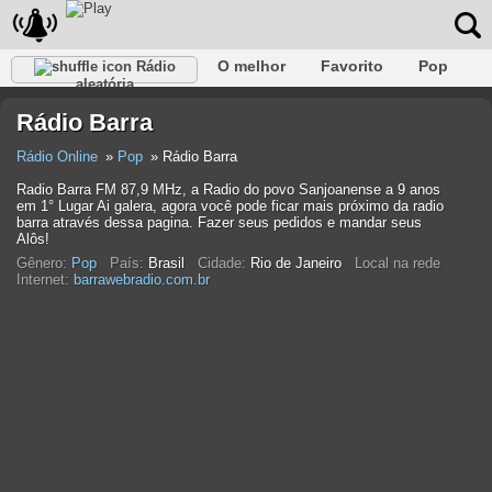
O melhor
Favorito
Pop
Rádio
aleatória
Clube
Rocha
Retro
relaxar
Conversativo
Rádio Barra
Rap
Falk
Jazz
Bebê
Clássico
Rádio Online
Pop
Rádio Barra
Radio Barra FM 87,9 MHz, a Radio do povo Sanjoanense a 9 anos
em 1° Lugar Ai galera, agora você pode ficar mais próximo da radio
barra através dessa pagina. Fazer seus pedidos e mandar seus
Alôs!
Gênero:
Pop
País:
Brasil
Cidade:
Rio de Janeiro
Local na rede
Internet:
barrawebradio.com.br