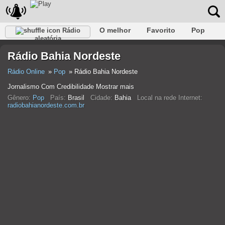
O melhor
Favorito
Pop
Rádio
aleatória
Clube
Rocha
Retro
relaxar
Conversativo
Rádio Bahia Nordeste
Rap
Falk
Jazz
Bebê
Clássico
Rádio Online
Pop
Rádio Bahia Nordeste
Jornalismo Com Credibilidade Mostrar mais
Gênero:
Pop
País:
Brasil
Cidade:
Bahia
Local na rede Internet:
radiobahianordeste.com.br