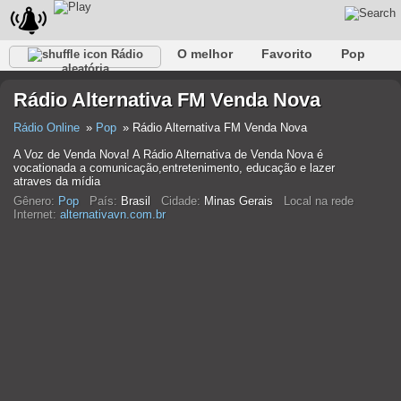
O melhor
Favorito
Pop
Rádio
aleatória
Clube
Rocha
Retro
relaxar
Conversativo
Rádio Alternativa FM Venda Nova
Rap
Falk
Jazz
Bebê
Clássico
Rádio Online
Pop
Rádio Alternativa FM Venda Nova
A Voz de Venda Nova! A Rádio Alternativa de Venda Nova é
vocationada a comunicação,entretenimento, educação e lazer
atraves da mídia
Gênero:
Pop
País:
Brasil
Cidade:
Minas Gerais
Local na rede
Internet:
alternativavn.com.br